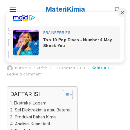
Skip
MateriKimia
to
the
content
5 Penerapan Reaksi
Redoks dalam Bidang
Industri
Posted
Kurnia Nur Afifah
17 Februari 2018
Kelas XII
on
Leave a comment
DAFTAR ISI
1. Ekstraksi Logam
2. Sel Elektrokimia atau Baterai.
3. Produksi Bahan Kimia
4. Analisis Kuantitatif