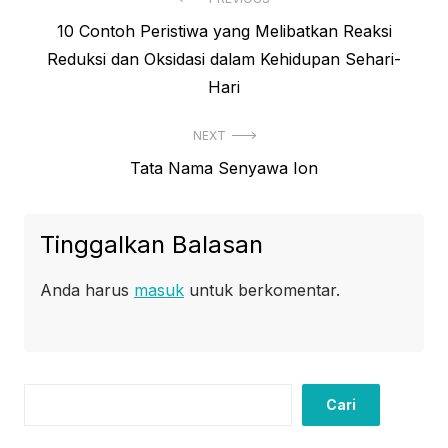
Navigasi
Previous
10 Contoh Peristiwa yang Melibatkan Reaksi
pos
post:
Reduksi dan Oksidasi dalam Kehidupan Sehari-
Hari
NEXT
Next
Tata Nama Senyawa Ion
post:
Tinggalkan Balasan
Anda harus
masuk
untuk berkomentar.
Cari
Cari