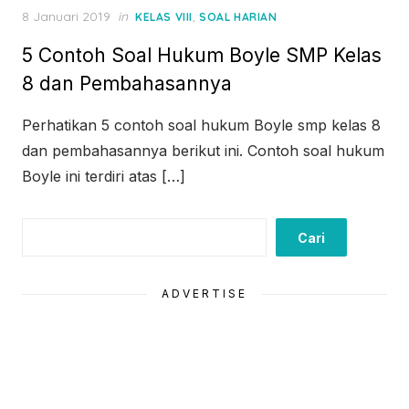
Posted
8 Januari 2019
in
,
KELAS VIII
SOAL HARIAN
on
5 Contoh Soal Hukum Boyle SMP Kelas
8 dan Pembahasannya
Perhatikan 5 contoh soal hukum Boyle smp kelas 8
dan pembahasannya berikut ini. Contoh soal hukum
Boyle ini terdiri atas […]
Cari
Cari
ADVERTISE