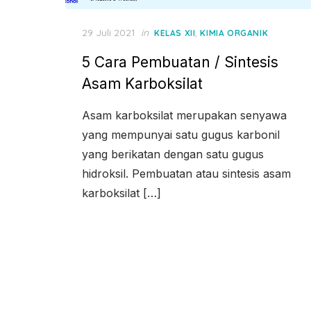
Posted
29 Juli 2021
in
,
KELAS XII
KIMIA ORGANIK
on
5 Cara Pembuatan / Sintesis
Asam Karboksilat
Asam karboksilat merupakan senyawa
yang mempunyai satu gugus karbonil
yang berikatan dengan satu gugus
hidroksil. Pembuatan atau sintesis asam
karboksilat […]