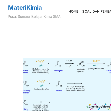
Skip
MateriKimia
to
HOME
SOAL DAN PEMB
Pusat Sumber Belajar Kimia SMA
the
content