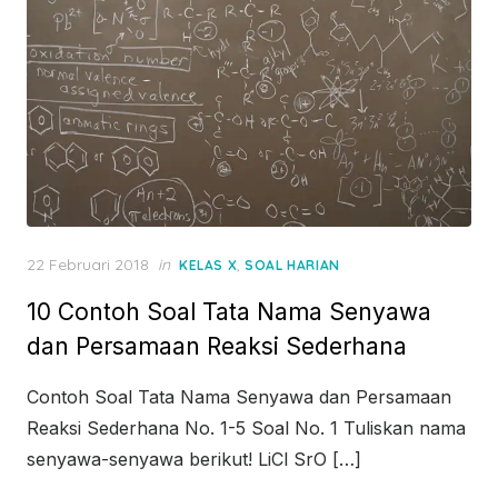
Posted
22 Februari 2018
in
,
KELAS X
SOAL HARIAN
on
10 Contoh Soal Tata Nama Senyawa
dan Persamaan Reaksi Sederhana
Contoh Soal Tata Nama Senyawa dan Persamaan
Reaksi Sederhana No. 1-5 Soal No. 1 Tuliskan nama
senyawa-senyawa berikut! LiCl SrO […]