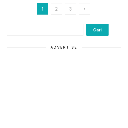
Paginasi
1
2
3
›
pos
Cari
Cari
ADVERTISE