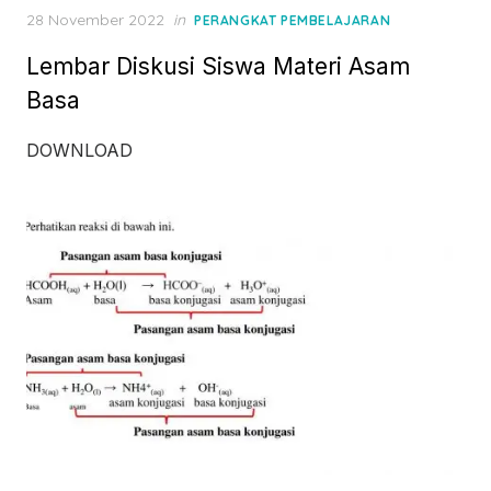
Posted
28 November 2022
in
PERANGKAT PEMBELAJARAN
on
Lembar Diskusi Siswa Materi Asam
Basa
DOWNLOAD