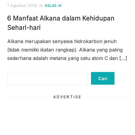
Posted
1 Agustus 2018
in
KELAS XI
on
6 Manfaat Alkana dalam Kehidupan
Sehari-hari
Alkana merupakan senyawa hidrokarbon jenuh
(tidak memiliki ikatan rangkap). Alkana yang paling
sederhana adalah metana yang satu atom C dan […]
Cari
Cari
ADVERTISE