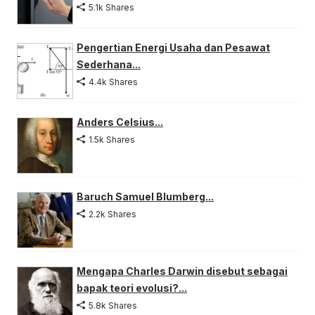
5.1k Shares
Pengertian Energi Usaha dan Pesawat
Sederhana...
4.4k Shares
Anders Celsius...
1.5k Shares
Baruch Samuel Blumberg...
2.2k Shares
Mengapa Charles Darwin disebut sebagai
bapak teori evolusi?...
5.8k Shares