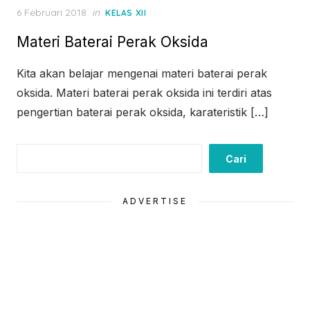
Posted
6 Februari 2018
in
KELAS XII
on
Materi Baterai Perak Oksida
Kita akan belajar mengenai materi baterai perak
oksida. Materi baterai perak oksida ini terdiri atas
pengertian baterai perak oksida, karateristik […]
Cari
Cari
ADVERTISE