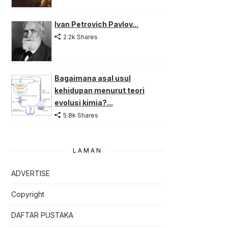
Ivan Petrovich Pavlov...
2.2k Shares
Bagaimana asal usul
kehidupan menurut teori
evolusi kimia?...
5.8k Shares
LAMAN
ADVERTISE
Copyright
DAFTAR PUSTAKA