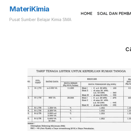
Skip
MateriKimia
to
HOME
SOAL DAN PEMB
Pusat Sumber Belajar Kimia SMA
the
content
c