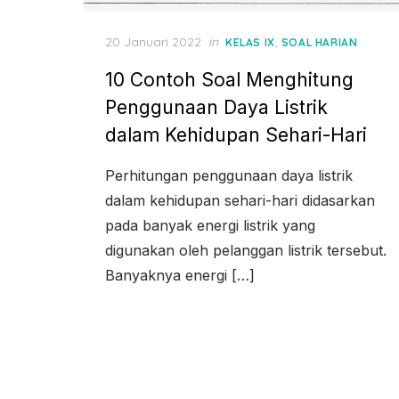
Posted
20 Januari 2022
in
,
KELAS IX
SOAL HARIAN
on
10 Contoh Soal Menghitung
Penggunaan Daya Listrik
dalam Kehidupan Sehari-Hari
Perhitungan penggunaan daya listrik
dalam kehidupan sehari-hari didasarkan
pada banyak energi listrik yang
digunakan oleh pelanggan listrik tersebut.
Banyaknya energi […]