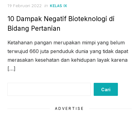
Posted
19 Februari 2022
in
KELAS IX
on
10 Dampak Negatif Bioteknologi di
Bidang Pertanian
Ketahanan pangan merupakan mimpi yang belum
terwujud 660 juta penduduk dunia yang tidak dapat
merasakan kesehatan dan kehidupan layak karena
[…]
Cari
Cari
ADVERTISE