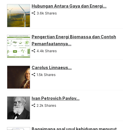
Hubungan Antara Gaya dan Energi...
3.6k Shares
Pengertian Energi Biomassa dan Contoh
Pemanfaatannya...
4.4k Shares
Carolus Linnaeus...
1.5k Shares
Ivan Petrovich Pavlov...
2.2k Shares
Bagaimana asal usul kehidupan menurut