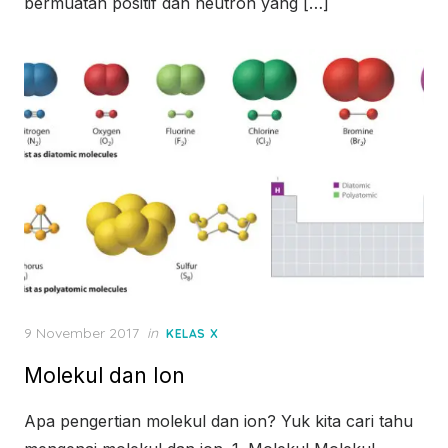
bermuatan positif dan neutron yang […]
Posted
9 November 2017
in
KELAS X
on
Molekul dan Ion
Apa pengertian molekul dan ion? Yuk kita cari tahu