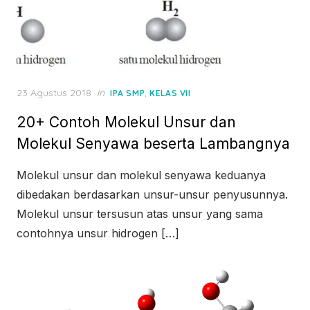
Posted
23 Agustus 2018
in
,
IPA SMP
KELAS VII
on
20+ Contoh Molekul Unsur dan
Molekul Senyawa beserta Lambangnya
Molekul unsur dan molekul senyawa keduanya
dibedakan berdasarkan unsur-unsur penyusunnya.
Molekul unsur tersusun atas unsur yang sama
contohnya unsur hidrogen […]