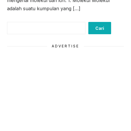
mengenai molekul dan ion. 1. Molekul Molekul
adalah suatu kumpulan yang […]
Cari
Cari
ADVERTISE