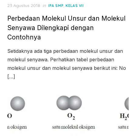
Posted
23 Agustus 2018
in
,
IPA SMP
KELAS VII
on
Perbedaan Molekul Unsur dan Molekul
Senyawa Dilengkapi dengan
Contohnya
Setidaknya ada tiga perbedaan molekul unsur dan
molekul senyawa. Perhatikan tabel perbedaan
molekul unsur dan molekul senyawa berikut ini: No
[…]