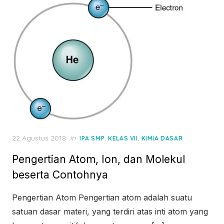
Posted
22 Agustus 2018
in
,
,
IPA SMP
KELAS VII
KIMIA DASAR
on
Pengertian Atom, Ion, dan Molekul
beserta Contohnya
Pengertian Atom Pengertian atom adalah suatu
satuan dasar materi, yang terdiri atas inti atom yang