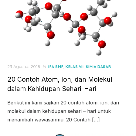
Posted
23 Agustus 2018
in
,
,
IPA SMP
KELAS VII
KIMIA DASAR
on
20 Contoh Atom, Ion, dan Molekul
dalam Kehidupan Sehari-Hari
Berikut ini kami sajikan 20 contoh atom, ion, dan
molekul dalam kehidupan sehari – hari untuk
menambah wawasanmu. 20 Contoh […]