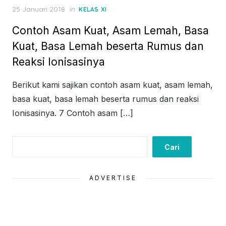
Posted
25 Januari 2018
in
KELAS XI
on
Contoh Asam Kuat, Asam Lemah, Basa
Kuat, Basa Lemah beserta Rumus dan
Reaksi Ionisasinya
Berikut kami sajikan contoh asam kuat, asam lemah,
basa kuat, basa lemah beserta rumus dan reaksi
Ionisasinya. 7 Contoh asam […]
Cari
Cari
ADVERTISE