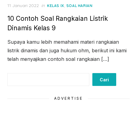
Posted
11 Januari 2022
in
,
KELAS IX
SOAL HARIAN
on
10 Contoh Soal Rangkaian Listrik
Dinamis Kelas 9
Supaya kamu lebih memahami materi rangkaian
listrik dinamis dan juga hukum ohm, berikut ini kami
telah menyajikan contoh soal rangkaian […]
Cari
Cari
ADVERTISE