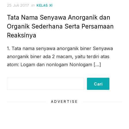
Posted
25 Juli 2017
in
KELAS XI
on
Tata Nama Senyawa Anorganik dan
Organik Sederhana Serta Persamaan
Reaksinya
1. Tata nama senyawa anorganik biner Senyawa
anorganik biner ada 2 macam, yaitu terdiri atas
atom: Logam dan nonlogam Nonlogam […]
Cari
Cari
ADVERTISE