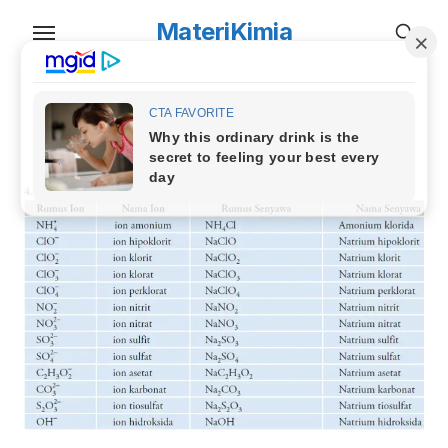
Skip
MateriKimia
to
the
content
TAG:
daftar ion poliatomik