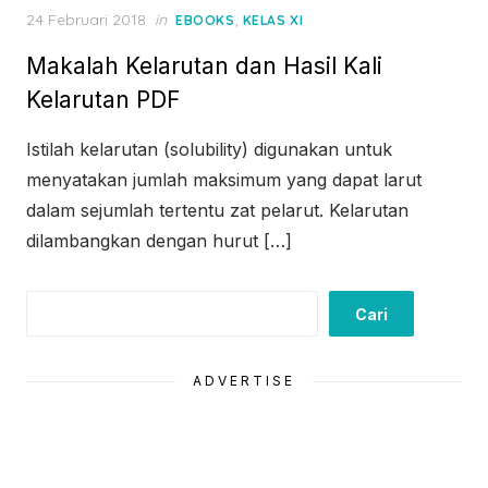
Posted
24 Februari 2018
in
,
EBOOKS
KELAS XI
on
Makalah Kelarutan dan Hasil Kali
Kelarutan PDF
Istilah kelarutan (solubility) digunakan untuk
menyatakan jumlah maksimum yang dapat larut
dalam sejumlah tertentu zat pelarut. Kelarutan
dilambangkan dengan hurut […]
Cari
Cari
ADVERTISE