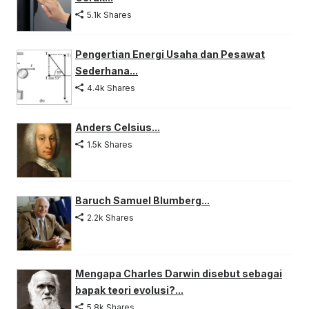
5.1k Shares
Pengertian Energi Usaha dan Pesawat
Sederhana...
4.4k Shares
Anders Celsius...
1.5k Shares
Baruch Samuel Blumberg...
2.2k Shares
Mengapa Charles Darwin disebut sebagai
bapak teori evolusi?...
5.8k Shares