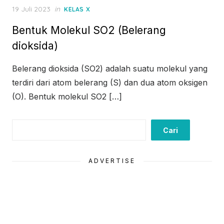
Posted
19 Juli 2023
in
KELAS X
on
Bentuk Molekul SO2 (Belerang
dioksida)
Belerang dioksida (SO2) adalah suatu molekul yang
terdiri dari atom belerang (S) dan dua atom oksigen
(O). Bentuk molekul SO2 […]
Cari
Cari
ADVERTISE