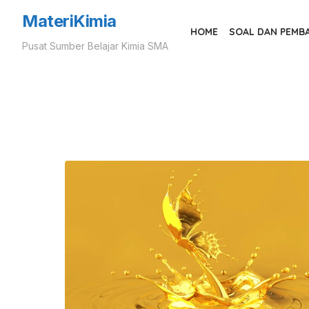
Skip
MateriKimia
to
HOME
SOAL DAN PEMB
Pusat Sumber Belajar Kimia SMA
the
content