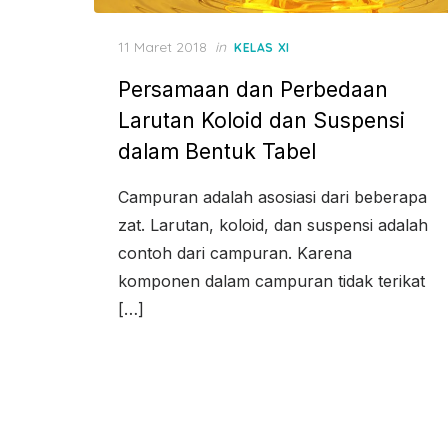
Posted
11 Maret 2018
in
KELAS XI
on
Persamaan dan Perbedaan
Larutan Koloid dan Suspensi
dalam Bentuk Tabel
Campuran adalah asosiasi dari beberapa
zat. Larutan, koloid, dan suspensi adalah
contoh dari campuran. Karena
komponen dalam campuran tidak terikat
[…]