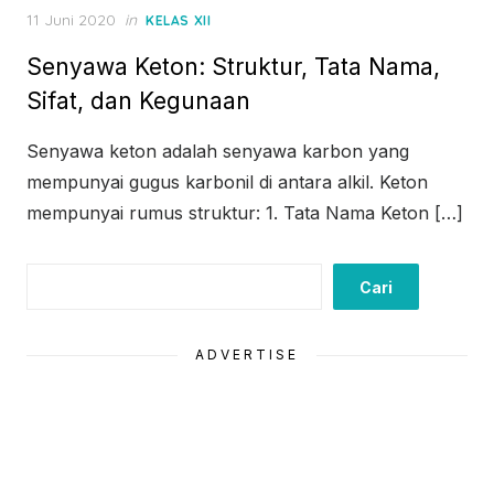
Posted
11 Juni 2020
in
KELAS XII
on
Senyawa Keton: Struktur, Tata Nama,
Sifat, dan Kegunaan
Senyawa keton adalah senyawa karbon yang
mempunyai gugus karbonil di antara alkil. Keton
mempunyai rumus struktur: 1. Tata Nama Keton […]
Cari
Cari
ADVERTISE