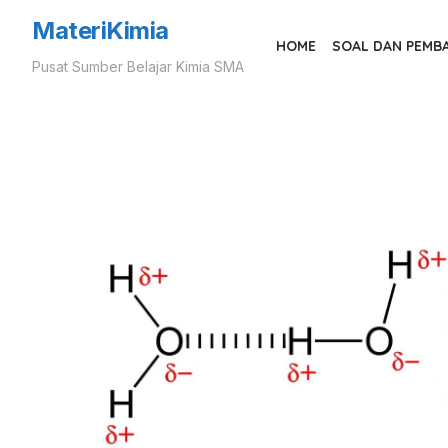
Skip
MateriKimia
to
HOME
SOAL DAN PEMB
Pusat Sumber Belajar Kimia SMA
the
content