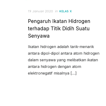
Posted
19 Januari 2020
in
KELAS X
on
Pengaruh Ikatan Hidrogen
terhadap Titik Didih Suatu
Senyawa
Ikatan hidrogen adalah tarik-menarik
antara dipol-dipol antara atom hidrogen
dalam senyawa yang melibatkan ikatan
antara hidrogen dengan atom
elektronegatif misalnya […]