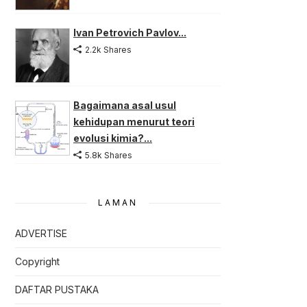
Ivan Petrovich Pavlov...
2.2k Shares
Bagaimana asal usul
kehidupan menurut teori
evolusi kimia?...
5.8k Shares
LAMAN
ADVERTISE
Copyright
DAFTAR PUSTAKA