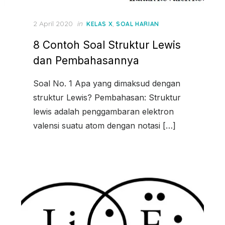
Posted
2 April 2020
in
,
KELAS X
SOAL HARIAN
on
8 Contoh Soal Struktur Lewis
dan Pembahasannya
Soal No. 1 Apa yang dimaksud dengan
struktur Lewis? Pembahasan: Struktur
lewis adalah penggambaran elektron
valensi suatu atom dengan notasi […]