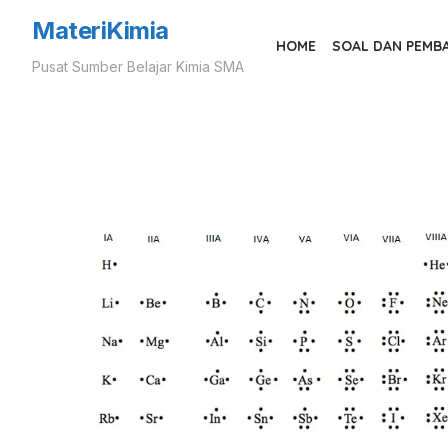
Skip
MateriKimia
to
HOME
SOAL DAN PEMB
Pusat Sumber Belajar Kimia SMA
the
content