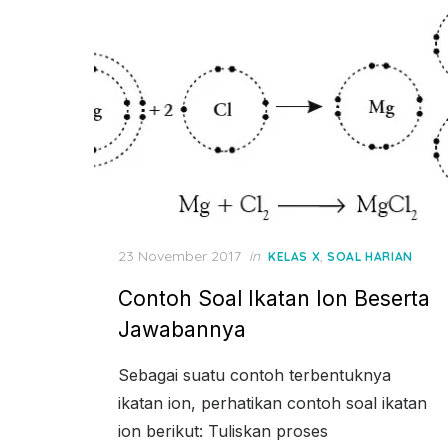
Posted
23 November 2017
in
,
KELAS X
SOAL HARIAN
on
Contoh Soal Ikatan Ion Beserta
Jawabannya
Sebagai suatu contoh terbentuknya
ikatan ion, perhatikan contoh soal ikatan
ion berikut: Tuliskan proses