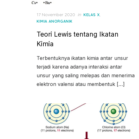
Posted
17 November 2020
in
,
KELAS X
on
KIMIA ANORGANIK
Teori Lewis tentang Ikatan
Kimia
Terbentuknya ikatan kimia antar unsur
terjadi karena adanya interaksi antar
unsur yang saling melepas dan menerima
elektron valensi atau membentuk […]