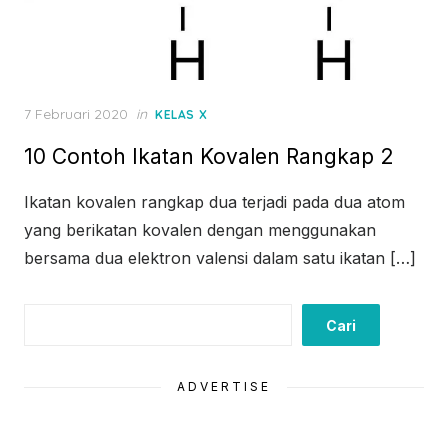
Posted
7 Februari 2020
in
KELAS X
on
10 Contoh Ikatan Kovalen Rangkap 2
Ikatan kovalen rangkap dua terjadi pada dua atom
yang berikatan kovalen dengan menggunakan
bersama dua elektron valensi dalam satu ikatan […]
Cari
Cari
ADVERTISE