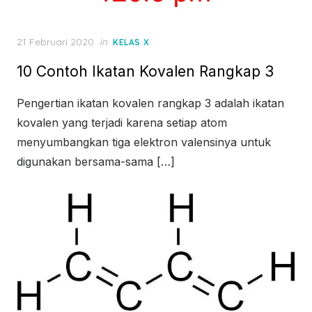
Posted
21 Februari 2020
in
KELAS X
on
10 Contoh Ikatan Kovalen Rangkap 3
Pengertian ikatan kovalen rangkap 3 adalah ikatan
kovalen yang terjadi karena setiap atom
menyumbangkan tiga elektron valensinya untuk
digunakan bersama-sama […]