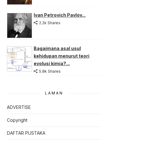
Ivan Petrovich Pavlov...
2.2k Shares
Bagaimana asal usul
kehidupan menurut teori
evolusi kimia?...
5.8k Shares
LAMAN
ADVERTISE
Copyright
DAFTAR PUSTAKA