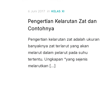
Posted
6 Juni 2017
in
KELAS XI
on
Pengertian Kelarutan Zat dan
Contohnya
Pengertian kelarutan zat adalah ukuran
banyaknya zat terlarut yang akan
melarut dalam pelarut pada suhu
tertentu. Ungkapan “yang sejenis
melarutkan […]