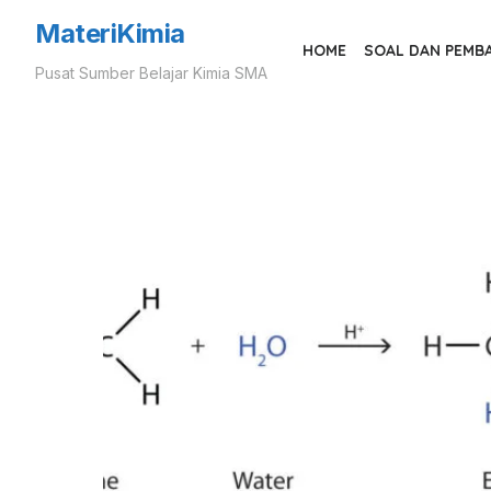
Skip
MateriKimia
to
HOME
SOAL DAN PEMB
Pusat Sumber Belajar Kimia SMA
the
content