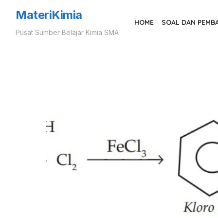
Skip
MateriKimia
to
HOME
SOAL DAN PEMB
Pusat Sumber Belajar Kimia SMA
the
content