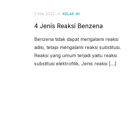
Posted
3 Mei 2022
in
KELAS XII
on
4 Jenis Reaksi Benzena
Benzena tidak dapat mengalami reaksi
adisi, tetapi mengalami reaksi substitusi.
Reaksi yang umum terjadi yaitu reaksi
substitusi elektrofilik. Jenis reaksi […]