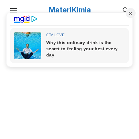
Skip
MateriKimia
to
the
content
TAG:
karbon murni