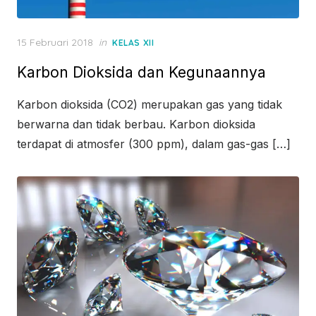
Posted
15 Februari 2018
in
KELAS XII
on
Karbon Dioksida dan Kegunaannya
Karbon dioksida (CO2) merupakan gas yang tidak
berwarna dan tidak berbau. Karbon dioksida
terdapat di atmosfer (300 ppm), dalam gas-gas […]