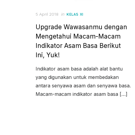
Posted
5 April 2018
in
KELAS XI
on
Upgrade Wawasanmu dengan
Mengetahui Macam-Macam
Indikator Asam Basa Berikut
Ini, Yuk!
Indikator asam basa adalah alat bantu
yang digunakan untuk membedakan
antara senyawa asam dan senyawa basa.
Macam-macam indikator asam basa […]