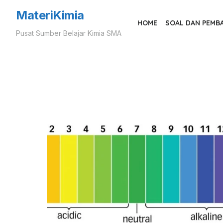
Skip
MateriKimia
to
HOME
SOAL DAN PEMB
Pusat Sumber Belajar Kimia SMA
the
content