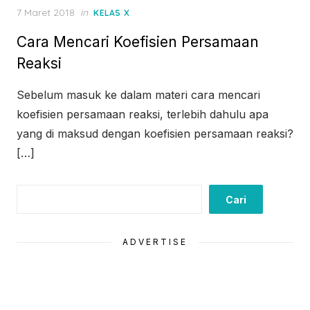
Posted
7 Maret 2018
in
KELAS X
on
Cara Mencari Koefisien Persamaan
Reaksi
Sebelum masuk ke dalam materi cara mencari
koefisien persamaan reaksi, terlebih dahulu apa
yang di maksud dengan koefisien persamaan reaksi?
[…]
Cari
Cari
ADVERTISE