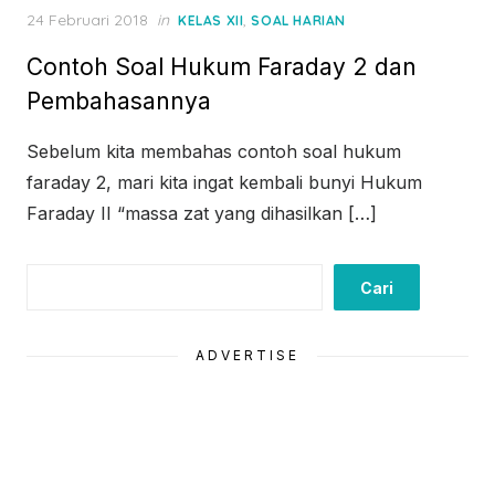
Posted
24 Februari 2018
in
,
KELAS XII
SOAL HARIAN
on
Contoh Soal Hukum Faraday 2 dan
Pembahasannya
Sebelum kita membahas contoh soal hukum
faraday 2, mari kita ingat kembali bunyi Hukum
Faraday II “massa zat yang dihasilkan […]
Cari
Cari
ADVERTISE