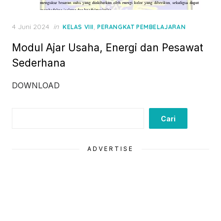
Posted
4 Juni 2024
in
,
KELAS VIII
PERANGKAT PEMBELAJARAN
on
Modul Ajar Usaha, Energi dan Pesawat
Sederhana
DOWNLOAD
Cari
Cari
ADVERTISE