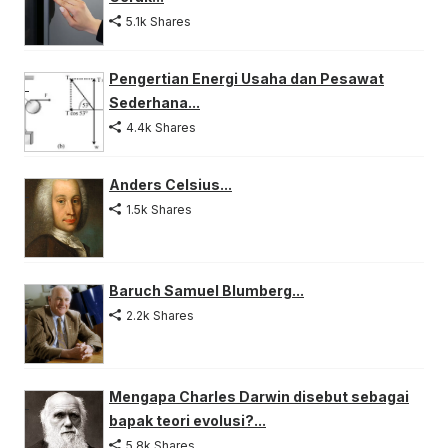
5.1k Shares
Pengertian Energi Usaha dan Pesawat
Sederhana...
4.4k Shares
Anders Celsius...
1.5k Shares
Baruch Samuel Blumberg...
2.2k Shares
Mengapa Charles Darwin disebut sebagai
bapak teori evolusi?...
5.8k Shares