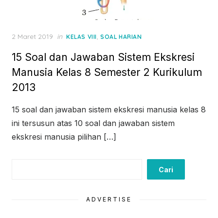
Posted
2 Maret 2019
in
,
KELAS VIII
SOAL HARIAN
on
15 Soal dan Jawaban Sistem Ekskresi
Manusia Kelas 8 Semester 2 Kurikulum
2013
15 soal dan jawaban sistem ekskresi manusia kelas 8
ini tersusun atas 10 soal dan jawaban sistem
ekskresi manusia pilihan […]
Cari
Cari
ADVERTISE