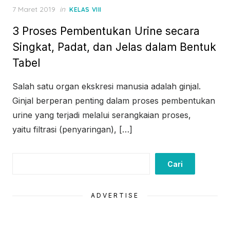
Posted
7 Maret 2019
in
KELAS VIII
on
3 Proses Pembentukan Urine secara
Singkat, Padat, dan Jelas dalam Bentuk
Tabel
Salah satu organ ekskresi manusia adalah ginjal.
Ginjal berperan penting dalam proses pembentukan
urine yang terjadi melalui serangkaian proses,
yaitu filtrasi (penyaringan), […]
Cari
Cari
ADVERTISE