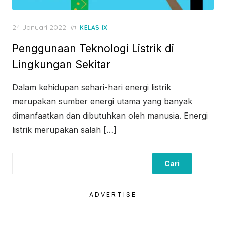
Posted
24 Januari 2022
in
KELAS IX
on
Penggunaan Teknologi Listrik di
Lingkungan Sekitar
Dalam kehidupan sehari-hari energi listrik
merupakan sumber energi utama yang banyak
dimanfaatkan dan dibutuhkan oleh manusia. Energi
listrik merupakan salah […]
Cari
Cari
ADVERTISE