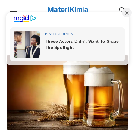
Skip
MateriKimia
to
the
content
TAG:
pengertian alkohol