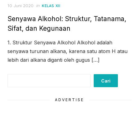
Posted
10 Juni 2020
in
KELAS XII
on
Senyawa Alkohol: Struktur, Tatanama,
Sifat, dan Kegunaan
1. Struktur Senyawa Alkohol Alkohol adalah
senyawa turunan alkana, karena satu atom H atau
lebih dari alkana diganti oleh gugus […]
Cari
Cari
ADVERTISE