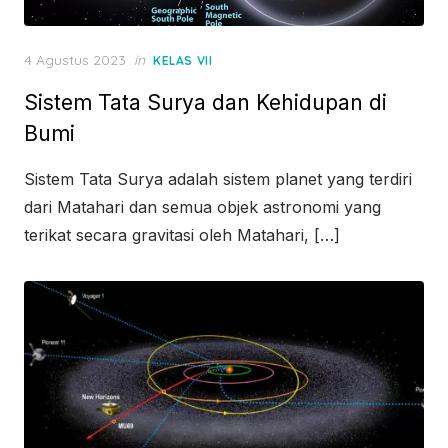
Posted
4 Agustus 2023
in
KELAS VII
on
Sistem Tata Surya dan Kehidupan di
Bumi
Sistem Tata Surya adalah sistem planet yang terdiri
dari Matahari dan semua objek astronomi yang
terikat secara gravitasi oleh Matahari, […]