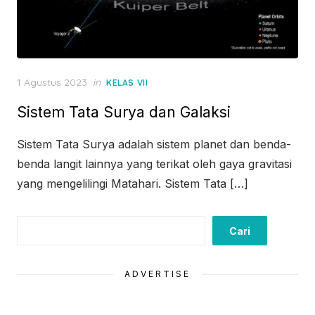
Posted
1 Agustus 2023
in
KELAS VII
on
Sistem Tata Surya dan Galaksi
Sistem Tata Surya adalah sistem planet dan benda-
benda langit lainnya yang terikat oleh gaya gravitasi
yang mengelilingi Matahari. Sistem Tata […]
Cari
Cari
ADVERTISE