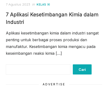
Posted
7 Agustus 2023
in
KELAS XI
on
7 Aplikasi Kesetimbangan Kimia dalam
Industri
Aplikasi kesetimbangan kimia dalam industri sangat
penting untuk berbagai proses produksi dan
manufaktur. Kesetimbangan kimia mengacu pada
keseimbangan reaksi kimia […]
Cari
Cari
ADVERTISE