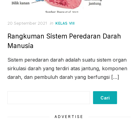
Posted
20 September 2021
in
KELAS VIII
on
Rangkuman Sistem Peredaran Darah
Manusia
Sistem peredaran darah adalah suatu sistem organ
sirkulasi darah yang terdiri atas jantung, komponen
darah, dan pembuluh darah yang berfungsi […]
Cari
Cari
ADVERTISE