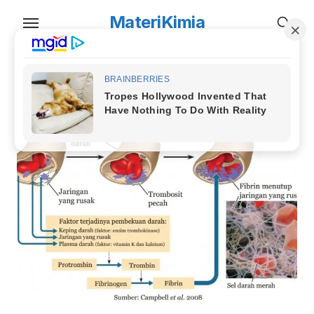
Skip
MateriKimia
to
the
content
TAG:
peredaran darah kecil