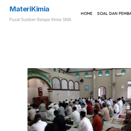
Skip
MateriKimia
to
HOME
SOAL DAN PEMB
Pusat Sumber Belajar Kimia SMA
the
content