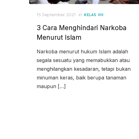
Posted
15 September 2021
in
KELAS VIII
on
3 Cara Menghindari Narkoba
Menurut Islam
Narkoba menurut hukum Islam adalah
segala sesuatu yang memabukkan atau
menghilangkan kesadaran, tetapi bukan
minuman keras, baik berupa tanaman
maupun […]