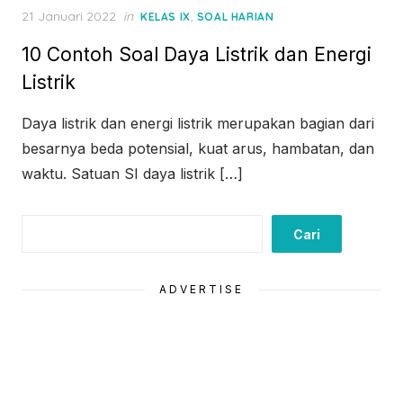
Posted
21 Januari 2022
in
,
KELAS IX
SOAL HARIAN
on
10 Contoh Soal Daya Listrik dan Energi
Listrik
Daya listrik dan energi listrik merupakan bagian dari
besarnya beda potensial, kuat arus, hambatan, dan
waktu. Satuan SI daya listrik […]
Cari
Cari
ADVERTISE