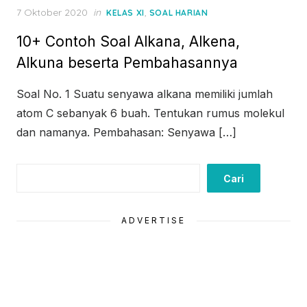
Posted
7 Oktober 2020
in
,
KELAS XI
SOAL HARIAN
on
10+ Contoh Soal Alkana, Alkena,
Alkuna beserta Pembahasannya
Soal No. 1 Suatu senyawa alkana memiliki jumlah
atom C sebanyak 6 buah. Tentukan rumus molekul
dan namanya. Pembahasan: Senyawa […]
Cari
Cari
ADVERTISE