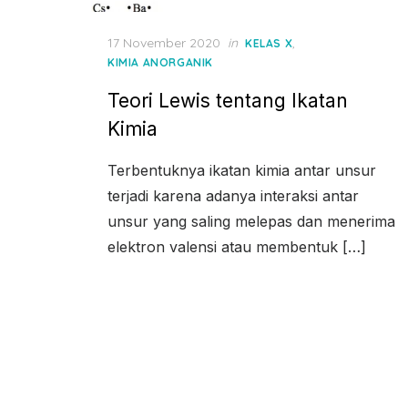
Posted
17 November 2020
in
,
KELAS X
on
KIMIA ANORGANIK
Teori Lewis tentang Ikatan
Kimia
Terbentuknya ikatan kimia antar unsur
terjadi karena adanya interaksi antar
unsur yang saling melepas dan menerima
elektron valensi atau membentuk […]