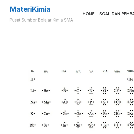
Skip
MateriKimia
to
HOME
SOAL DAN PEMB
Pusat Sumber Belajar Kimia SMA
the
content