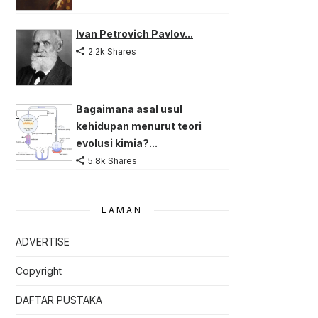
Ivan Petrovich Pavlov...
2.2k Shares
Bagaimana asal usul
kehidupan menurut teori
evolusi kimia?...
5.8k Shares
LAMAN
ADVERTISE
Copyright
DAFTAR PUSTAKA