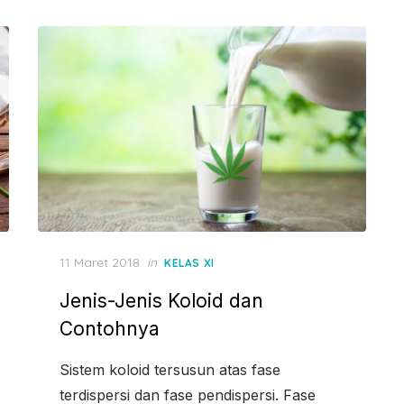
Posted
11 Maret 2018
in
KELAS XI
on
Jenis-Jenis Koloid dan
Contohnya
Sistem koloid tersusun atas fase
terdispersi dan fase pendispersi. Fase