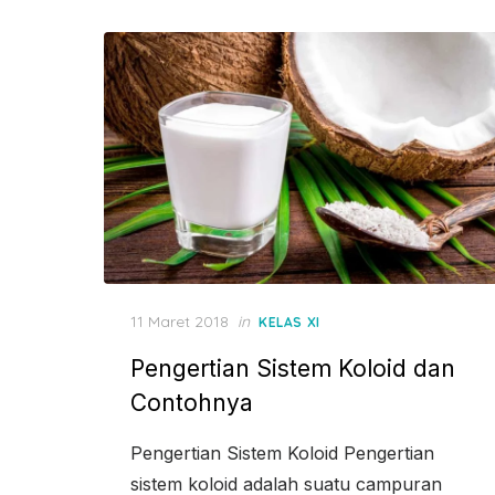
Posted
11 Maret 2018
in
KELAS XI
on
Pengertian Sistem Koloid dan
Contohnya
Pengertian Sistem Koloid Pengertian
sistem koloid adalah suatu campuran