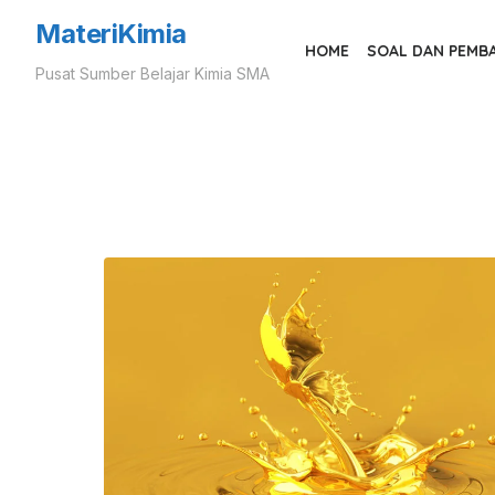
Skip
MateriKimia
to
HOME
SOAL DAN PEMB
Pusat Sumber Belajar Kimia SMA
the
content