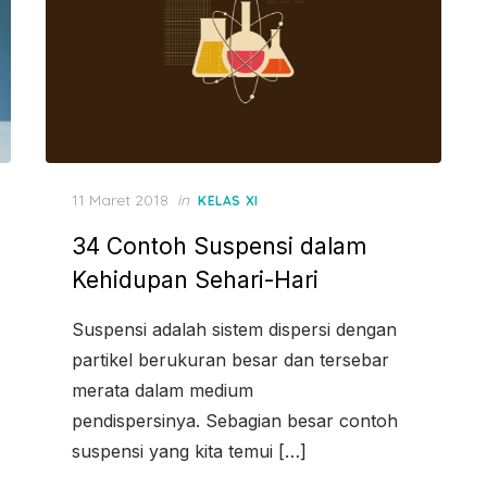
Posted
11 Maret 2018
in
KELAS XI
on
34 Contoh Suspensi dalam
Kehidupan Sehari-Hari
Suspensi adalah sistem dispersi dengan
partikel berukuran besar dan tersebar
merata dalam medium
pendispersinya. Sebagian besar contoh
suspensi yang kita temui […]