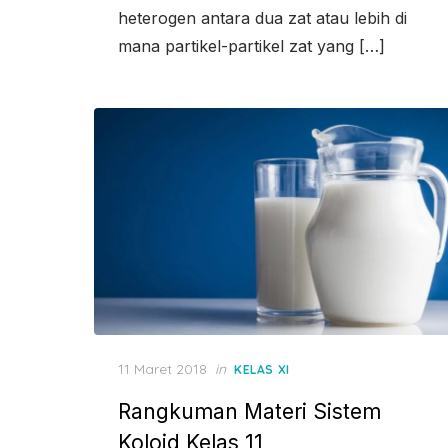
heterogen antara dua zat atau lebih di
mana partikel-partikel zat yang […]
Posted
11 Maret 2018
in
KELAS XI
on
Rangkuman Materi Sistem
Koloid Kelas 11