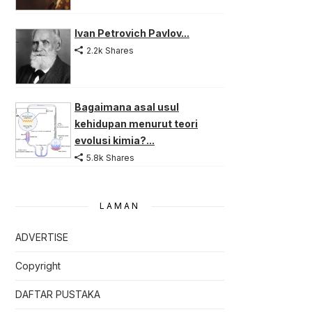
Ivan Petrovich Pavlov...
2.2k Shares
Bagaimana asal usul
kehidupan menurut teori
evolusi kimia?...
5.8k Shares
LAMAN
ADVERTISE
Copyright
DAFTAR PUSTAKA