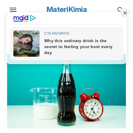
Skip
MateriKimia
to
the
content
TAG:
susu