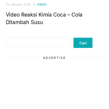
Posted
16 Januari 2018
in
VIDEO
on
Video Reaksi Kimia Coca – Cola
Ditambah Susu
Cari
Cari
ADVERTISE