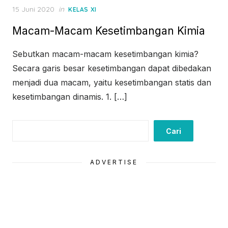
Posted
15 Juni 2020
in
KELAS XI
on
Macam-Macam Kesetimbangan Kimia
Sebutkan macam-macam kesetimbangan kimia?
Secara garis besar kesetimbangan dapat dibedakan
menjadi dua macam, yaitu kesetimbangan statis dan
kesetimbangan dinamis. 1. […]
Cari
Cari
ADVERTISE