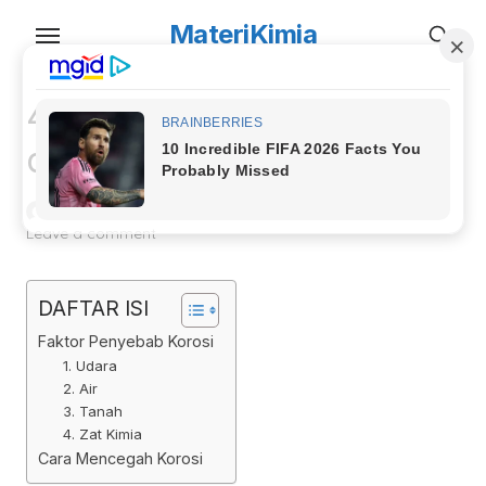
Skip
MateriKimia
to
the
content
4 Faktor Penyebab Korosi
dan Cara Pencegahannya
Posted
Kurnia Nur Afifah
25 Februari 2018
Kelas XII
on
Leave a comment
DAFTAR ISI
Faktor Penyebab Korosi
1. Udara
2. Air
3. Tanah
4. Zat Kimia
Cara Mencegah Korosi