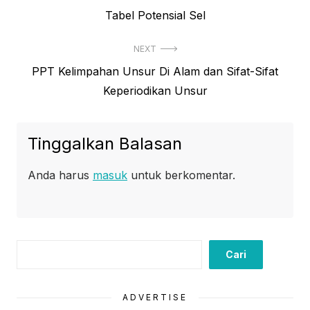
Previous
Tabel Potensial Sel
pos
post:
NEXT
Next
PPT Kelimpahan Unsur Di Alam dan Sifat-Sifat
post:
Keperiodikan Unsur
Tinggalkan Balasan
Anda harus
masuk
untuk berkomentar.
Cari
Cari
ADVERTISE