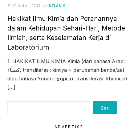
Posted
31 Oktober 2019
in
KELAS X
on
Hakikat Ilmu Kimia dan Peranannya
dalam Kehidupan Sehari-Hari, Metode
Ilmiah, serta Keselamatan Kerja di
Laboratorium
1. HAKIKAT ILMU KIMIA Kimia (dari bahasa Arab:
كيمياء, transliterasi: kimiya = perubahan benda/zat
atau bahasa Yunani: χημεία, transliterasi: khemeia)
[…]
Cari
Cari
ADVERTISE