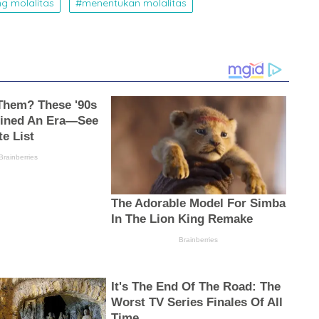
g molalitas
menentukan molalitas