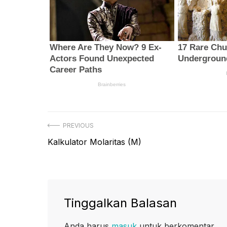
Navigasi
PREVIOUS
Previous
Kalkulator Molaritas (M)
pos
post:
Tinggalkan Balasan
Anda harus
masuk
untuk berkomentar.