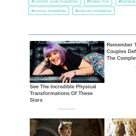
contoh soal molalitas
fraksi mol
lamban
rumus molalitas
satuan molalitas