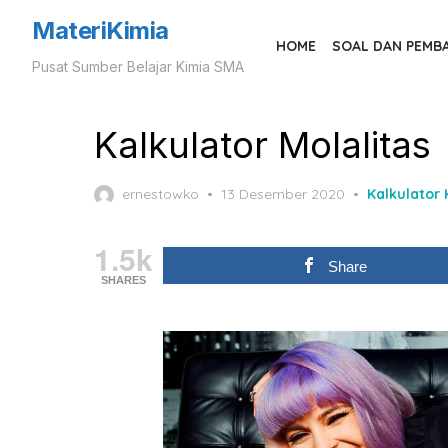
Skip
MateriKimia
to
HOME
SOAL DAN PEMB
Pusat Sumber Belajar Kimia SMA
the
content
Kalkulator Molalitas
Posted
ernestowko
13 Desember 2020
Kalkulator 
on
1.5k
Share
SHARES