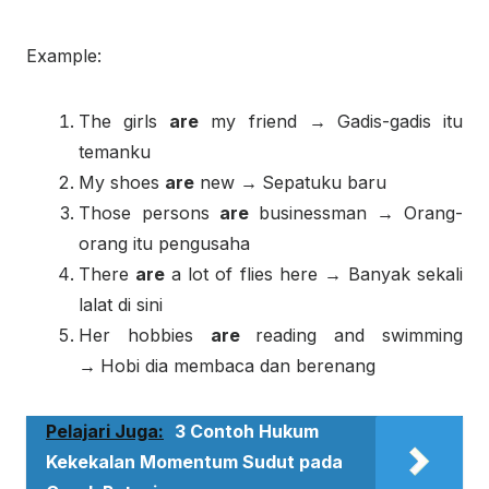
Example:
The girls
are
my friend
→
Gadis-gadis itu
temanku
My shoes
are
new
→
Sepatuku baru
Those persons
are
businessman
→
Orang-
orang itu pengusaha
There
are
a lot of flies here
→
Banyak sekali
lalat di sini
Her hobbies
are
reading and swimming
→
Hobi dia membaca dan berenang
Pelajari Juga:
3 Contoh Hukum
Kekekalan Momentum Sudut pada