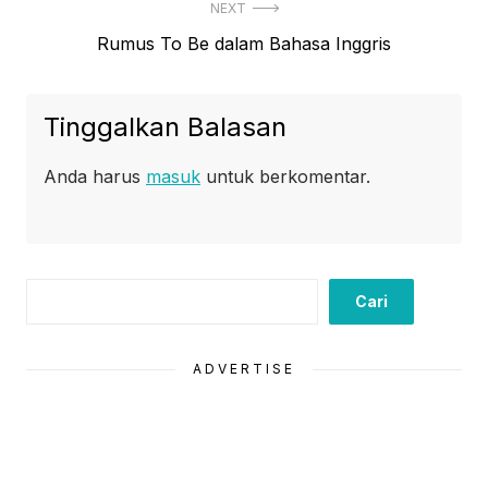
NEXT
Next
Rumus To Be dalam Bahasa Inggris
post:
Tinggalkan Balasan
Anda harus
masuk
untuk berkomentar.
Cari
Cari
ADVERTISE