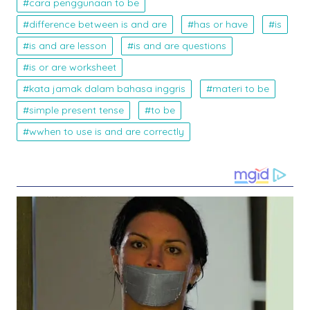
cara penggunaan to be
difference between is and are
has or have
is
is and are lesson
is and are questions
is or are worksheet
kata jamak dalam bahasa inggris
materi to be
simple present tense
to be
wwhen to use is and are correctly