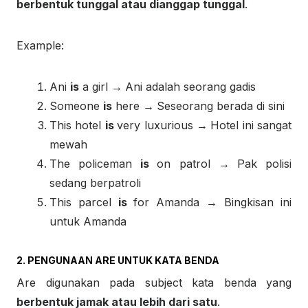
berbentuk tunggal atau dianggap tunggal
.
Example:
Ani
is
a girl
→
Ani adalah seorang gadis
Someone
is
here
→
Seseorang berada di sini
This hotel
is
very luxurious
→
Hotel ini sangat
mewah
The policeman
is
on patrol
→
Pak polisi
sedang berpatroli
This parcel
is
for Amanda
→
Bingkisan ini
untuk Amanda
2. PENGUNAAN ARE UNTUK KATA BENDA
Are digunakan pada subject kata benda yang
berbentuk jamak atau lebih dari satu
.