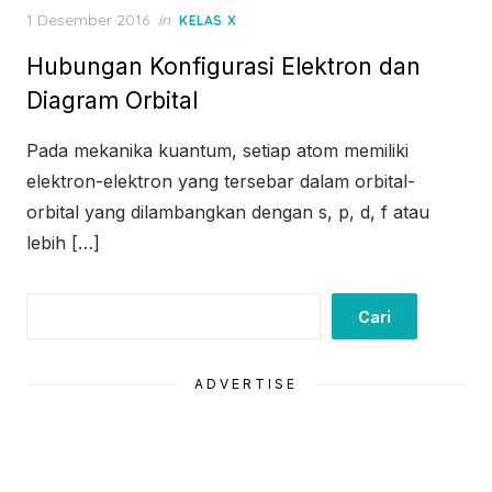
Posted
1 Desember 2016
in
KELAS X
on
Hubungan Konfigurasi Elektron dan
Diagram Orbital
Pada mekanika kuantum, setiap atom memiliki
elektron-elektron yang tersebar dalam orbital-
orbital yang dilambangkan dengan s, p, d, f atau
lebih […]
Cari
Cari
ADVERTISE