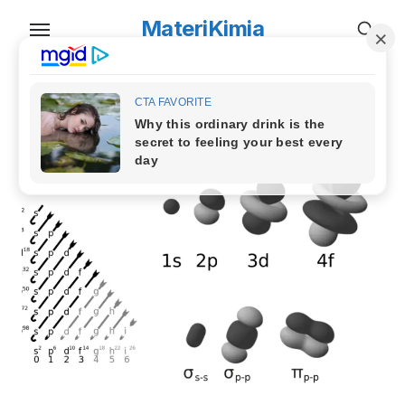
Skip
MateriKimia
to
the
content
TAG:
aturan hund