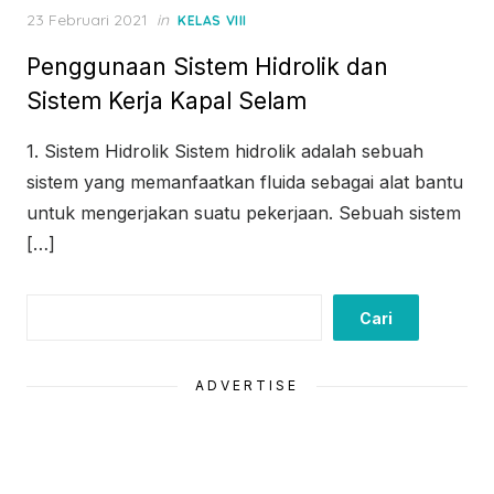
Posted
23 Februari 2021
in
KELAS VIII
on
Penggunaan Sistem Hidrolik dan
Sistem Kerja Kapal Selam
1. Sistem Hidrolik Sistem hidrolik adalah sebuah
sistem yang memanfaatkan fluida sebagai alat bantu
untuk mengerjakan suatu pekerjaan. Sebuah sistem
[…]
Cari
Cari
ADVERTISE