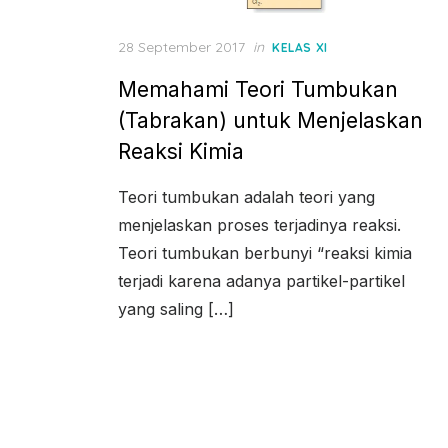
Posted
28 September 2017
in
KELAS XI
on
Memahami Teori Tumbukan
(Tabrakan) untuk Menjelaskan
Reaksi Kimia
Teori tumbukan adalah teori yang
menjelaskan proses terjadinya reaksi.
Teori tumbukan berbunyi “reaksi kimia
terjadi karena adanya partikel-partikel
yang saling […]