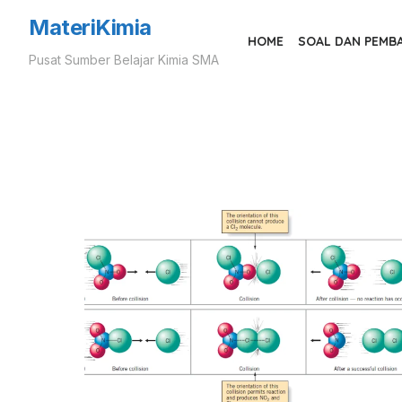
Skip
MateriKimia
to
HOME
SOAL DAN PEMB
Pusat Sumber Belajar Kimia SMA
the
content