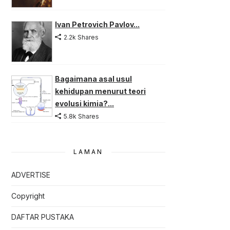
Ivan Petrovich Pavlov...
2.2k Shares
Bagaimana asal usul
kehidupan menurut teori
evolusi kimia?...
5.8k Shares
LAMAN
ADVERTISE
Copyright
DAFTAR PUSTAKA