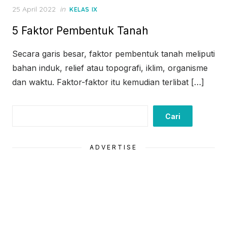
Posted
25 April 2022
in
KELAS IX
on
5 Faktor Pembentuk Tanah
Secara garis besar, faktor pembentuk tanah meliputi
bahan induk, relief atau topografi, iklim, organisme
dan waktu. Faktor-faktor itu kemudian terlibat […]
Cari
Cari
ADVERTISE