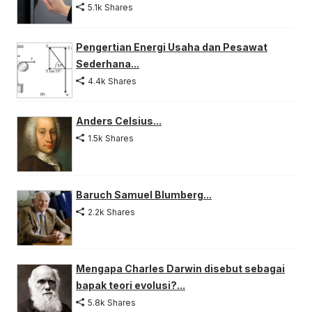
5.1k Shares
Pengertian Energi Usaha dan Pesawat
Sederhana...
4.4k Shares
Anders Celsius...
1.5k Shares
Baruch Samuel Blumberg...
2.2k Shares
Mengapa Charles Darwin disebut sebagai
bapak teori evolusi?...
5.8k Shares