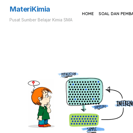
Skip
MateriKimia
to
HOME
SOAL DAN PEMB
Pusat Sumber Belajar Kimia SMA
the
content