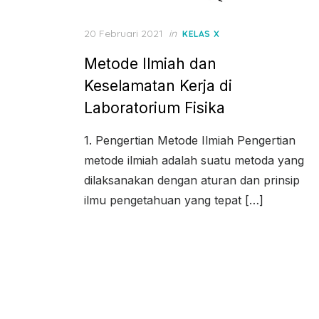
Posted
20 Februari 2021
in
KELAS X
on
Metode Ilmiah dan
Keselamatan Kerja di
Laboratorium Fisika
1. Pengertian Metode Ilmiah Pengertian
metode ilmiah adalah suatu metoda yang
dilaksanakan dengan aturan dan prinsip
ilmu pengetahuan yang tepat […]